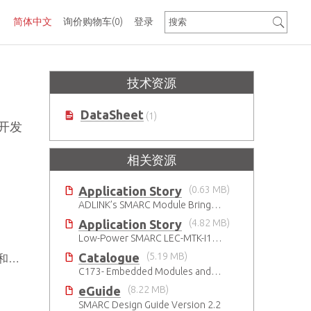
简体中文
询价购物车
(0)
登录
技术资源
DataSheet
(1)
C 开发
相关资源
Application Story
(0.63 MB)
ADLINK’s SMARC Module Brings Increased Customization to Automated Fare Boxes
Application Story
(4.82 MB)
Low-Power SMARC LEC-MTK-I1200
Catalogue
(5.19 MB)
PU
C173- Embedded Modules and SBCs Catalog
eGuide
(8.22 MB)
SMARC Design Guide Version 2.2