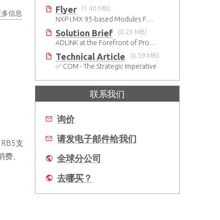
Flyer
(1.46 MB)
更多信息
NXP i.MX 95-based Modules For The Intelligent Edge
Solution Brief
(0.23 MB)
ADLINK at the Forefront of Project Cassini
Technical Article
(6.59 MB)
✅ COM - The Strategic Imperative
联系我们
询价
请发电子邮件给我们
C RB5支
合消费、
全球分公司
去哪买？