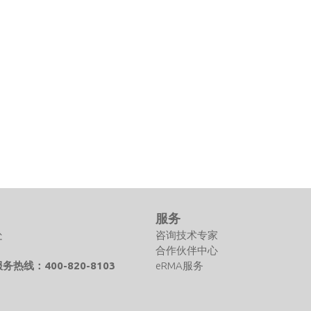
们
服务
处
咨询技术专家
合作伙伴中心
热线：400-820-8103
eRMA服务