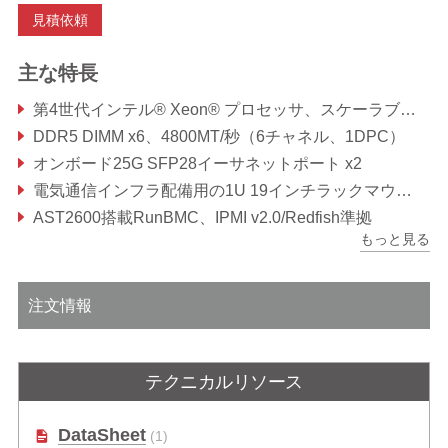
見積依頼
主な特長
第4世代インテル® Xeon® プロセッサ、スケーラブルファミリープロセッサ搭載1U 19インチエッジサーバ
DDR5 DIMM x6、4800MT/秒（6チャネル、1DPC）
オンボード25G SFP28イーサネットポート x2
電気通信インフラ配備用の1U 19インチラックマウントフォームファクタ
AST2600搭載RunBMC、IPMI v2.0/Redfish準拠
もっと見る
GNSSからの時刻同期を提供するオプションのクロックモジュール
注文情報
テクニカルリソース
DataSheet
(1)