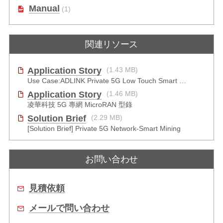
Manual
(1)
関連リソース
Application Story
(1.43 MB)
Use Case:ADLINK Private 5G Low Touch Smart Factory
Application Story
(1.46 MB)
凌華科技 5G 專網 MicroRAN 型錄
Solution Brief
(2.29 MB)
[Solution Brief] Private 5G Network-Smart Mining
お問い合わせ
見積依頼
メールで問い合わせ