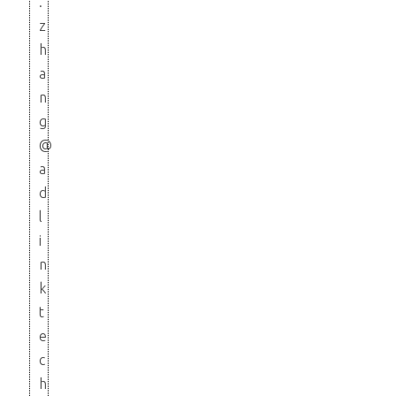
.
z
h
a
n
g
@
a
d
l
i
n
k
t
e
c
h