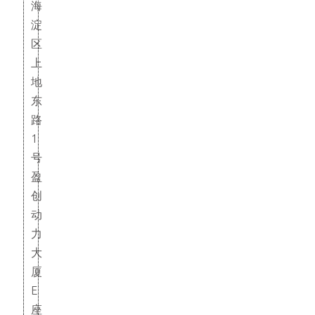
海
淀
区
上
地
东
路
1
号
盈
创
动
力
大
厦
E
座