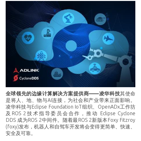
全球领先的边缘计算解决方案提供商
——
凌华科技
其使命
是将人、地、物与AI连接，为社会和产业带来正面影响。
凌华科技与Eclipse Foundation IoT组织、OpenADx工作坊
及ROS 2技术指导委员会合作，推动
Eclipse Cyclone
DDS
成为ROS 2中间件。随着最ROS 2新版本Foxy Fitzroy
(foxy)发布，机器人和自驾车开发将会变得更简单、快速、
安全及可靠。