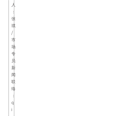
人
：
张
琪
/
市
场
专
员
新
闻
联
络
：
q
i