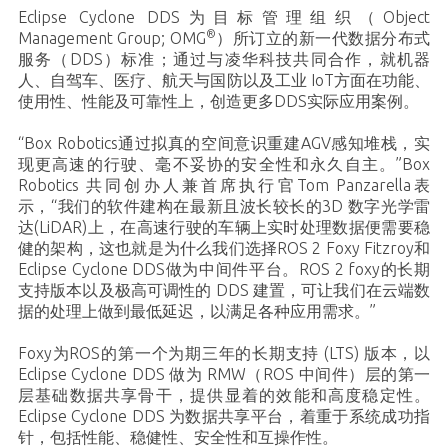
Eclipse Cyclone DDS为目标管理组织（Object
®
Management Group; OMG
）所订立的新一代数据分布式
服务（DDS）标准；通过与凌华科技共同合作，就机器
人、自驾车、医疗、航天与国防以及工业 IoT方面在功能、
使用性、性能及可靠性上，创造更多DDS实际应用案例。
“Box Robotics通过拟真的空间意识重建AGV感知堆栈，实
现更高速的行驶、毫不妥协的安全性和永久自主。”
Box
Robotics
共同创办人兼首席执行官Tom Panzarella表
示，“我们的软件建构在最新且波长较长的3D 数字光学雷
达(LiDAR)上，在高速行驶的车辆上实时处理数据便需要稳
健的架构，这也就是为什么我们选择ROS 2 Foxy Fitzroy和
Eclipse Cyclone DDS做为中间件平台。ROS 2 foxy的长期
支持版本以及极高可调性的 DDS 建置，可让我们在云端数
据的处理上做到最低延迟，以满足各种应用需求。”
Foxy为ROS的第一个为期三年的长期支持 (LTS) 版本，以
Eclipse Cyclone DDS 做为
RMW（ROS 中间件）
层的第一
层基础数据共享骨干，提供显着的效能和高度稳定性。
Eclipse Cyclone DDS 为数据共享平台，着重于系统成功指
针，包括性能、稳健性、安全性和互操作性。