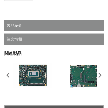
製品紹介
注文情報
関連製品
Express-ADP
Express-BASE6 R3.1
第12世代インテル® Core™ プロセ
ATXフォームファクタのCOM
ッサ（旧コード名：Alder Lake-P）
Express® Type 6 R3.1リファレンス