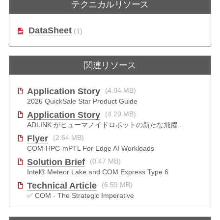
テクニカルリソース
搭載 COM Express Type 6 ベーシッ
キャリアボード
クサイズモジュール
DataSheet
(1)
関連リソース
Application Story
(4.04 MB)
2026 QuickSale Star Product Guide
Application Story
(4.29 MB)
ADLINK がヒューマノイドロボットの新たな飛躍をどのように推進したか
Flyer
(2.64 MB)
COM-HPC-mPTL For Edge AI Workloads
Solution Brief
(0.47 MB)
Intel® Meteor Lake and COM Express Type 6
Technical Article
(6.59 MB)
✅ COM - The Strategic Imperative