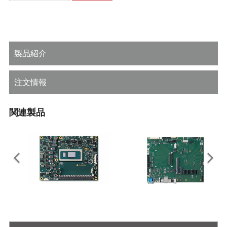
製品紹介
注文情報
関連製品
Express-ADP
Express-BASE6 R3.1
第12世代インテル® Core™ プロセ
ATXフォームファクタのCOM
ッサ（旧コード名：Alder Lake-P）
Express® Type 6 R3.1リファレンス