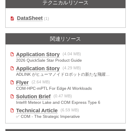
テクニカルリソース
搭載 COM Express Type 6 ベーシッ
キャリアボード
クサイズモジュール
DataSheet
(1)
関連リソース
Application Story
(4.04 MB)
2026 QuickSale Star Product Guide
Application Story
(4.29 MB)
ADLINK がヒューマノイドロボットの新たな飛躍をどのように推進したか
Flyer
(2.64 MB)
COM-HPC-mPTL For Edge AI Workloads
Solution Brief
(0.47 MB)
Intel® Meteor Lake and COM Express Type 6
Technical Article
(6.59 MB)
✅ COM - The Strategic Imperative