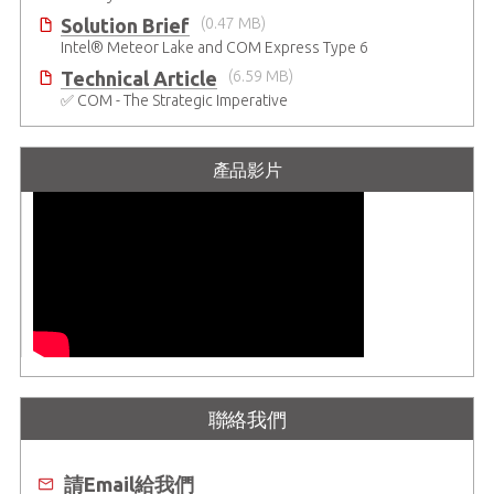
Solution Brief
(0.47 MB)
Intel® Meteor Lake and COM Express Type 6
Technical Article
(6.59 MB)
✅ COM - The Strategic Imperative
產品影片
聯絡我們
請Email給我們