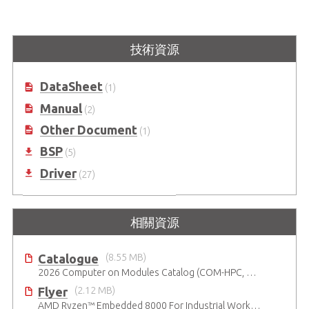
技術資源
DataSheet
(1)
Manual
(2)
Other Document
(1)
BSP
(5)
Driver
(27)
相關資源
Catalogue
(8.55 MB)
2026 Computer on Modules Catalog (COM-HPC, COM Express , SMARC, OSM, Qseven and ETX)
Flyer
(2.12 MB)
AMD Ryzen™ Embedded 8000 For Industrial Workloads