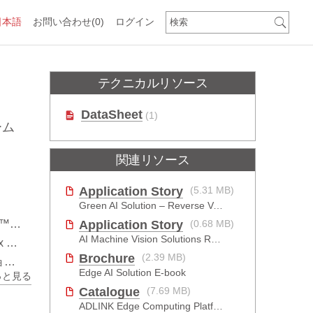
日本語
お問い合わせ
(0)
ログイン
テクニカルリソース
DataSheet
(1)
ーム
関連リソース
Application Story
(5.31 MB)
Green AI Solution – Reverse Vending Machine (RVM)
ドに対応
Application Story
(0.68 MB)
AI Machine Vision Solutions Reinforcing Cleanroom Entry Procedures
搭載
Brochure
(2.39 MB)
計
Edge AI Solution E-book
っと見る
Catalogue
(7.69 MB)
ADLINK Edge Computing Platforms Catalog 2024