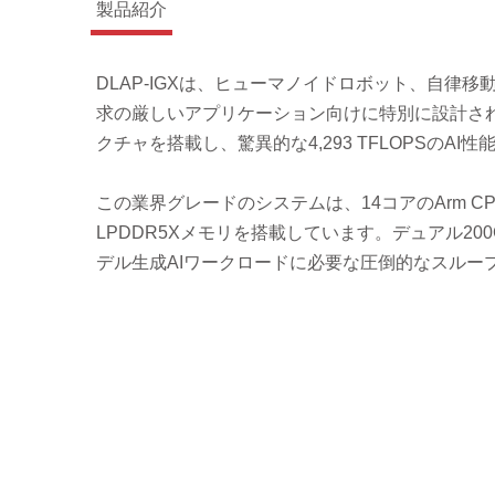
製品紹介
DLAP-IGXは、ヒューマノイドロボット、自律
求の厳しいアプリケーション向けに特別に設計された高性
クチャを搭載し、驚異的な4,293 TFLOPSのAI
この業界グレードのシステムは、14コアのArm CPUとN
LPDDR5Xメモリを搭載しています。デュアル2
デル生成AIワークロードに必要な圧倒的なスルー