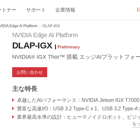
ートナー
サポート
企業情報
IDIA Edge AI Platform
DLAP-IGX
NVIDIA Edge AI Platform
DLAP-IGX
Preliminary
NVIDIA® IGX Thor™ 搭載 エッジAIプラットフォ
お問い合わせ
主な特長
卓越したAIパフォーマンス：NVIDIA Jetson IGX T7000™を搭載し、最大4,293 TFLOPS（FP4-Sparse）の演算性能で、マルチモデル生成AIワークロー
豊富な高速I/O：USB 3.2 Type-C x 1、USB 3.2 Type-A x 4、そして包括的な拡張オプションを
業界最高水準の設計：ヒューマノイドロボット、ビジョンセンシングシステム（VSS）、自律移動ロボット（AMR）アプリケーション向けに設
も