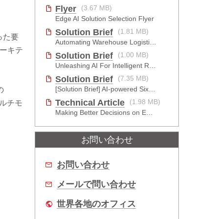
Flyer
(3.67 MB)
Edge AI Solution Selection Flyer
Solution Brief
(1.81 MB)
った要
Automating Warehouse Logistics with AI
アーキテ
Solution Brief
(1.00 MB)
Unleashing AI For Intelligent Retail Experience
Solution Brief
(7.35 MB)
[Solution Brief] AI-powered Six-Sided Product Case Inspection
の
Technical Article
(1.98 MB)
マルチモ
Making Better Decisions on Embedded Devices with Edge Video Analysis (EVA)
お問い合わせ
お問い合わせ
メールで問い合わせ
世界各地のオフィス