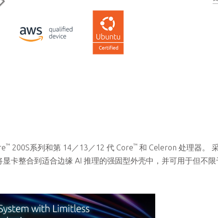
可从前部访问I/O接口，支持壁挂式安装
™
™
re
200S系列和第 14／13／12 代 Core
和 Celeron 处理器。 
率，还可将显卡整合到适合边缘 AI 推理的强固型外壳中，并可用于但不