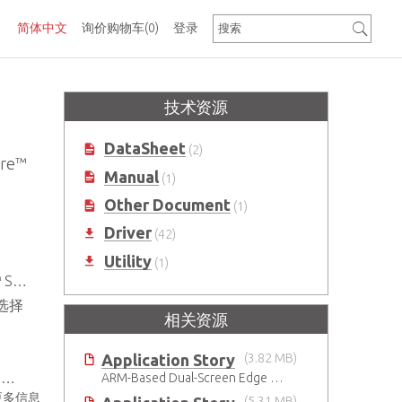
简体中文
询价购物车
(0)
登录
技术资源
DataSheet
(2)
re™
Manual
(1)
Other Document
(1)
Driver
(42)
Utility
(1)
00）
统选择
相关资源
Application Story
(3.82 MB)
求
ARM-Based Dual-Screen Edge AI Platform-MXA-312M
更多信息
(5.31 MB)