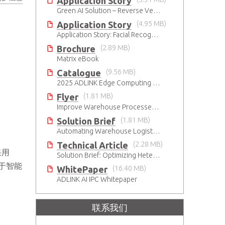
Application Story
Green AI Solution – Reverse Vending Machine (RVM)
Application Story
(4.95 MB)
Application Story: Facial Recognition Gates Increase Security and Efficiency
Brochure
(2.89 MB)
Matrix eBook
Catalogue
(9.56 MB)
2025 ADLINK Edge Computing Platforms Catalog
Flyer
(1.81 MB)
Improve Warehouse Processes with AI
Solution Brief
(1.81 MB)
Automating Warehouse Logistics with AI
Technical Article
(2.28 MB)
采用
Solution Brief: Optimizing Heterogeneous Computing
限于智能
WhitePaper
(16.40 MB)
ADLINK AI IPC Whitepaper
联系我们