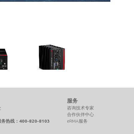
MVP-5100-MXM Series
™
基于第9代 Intel ® Core ™ i7/i5/i3 ®
处理器的高性价
处理器的高性价比嵌入式 GPU/AI 平
们
服务
台
处
咨询技术专家
合作伙伴中心
热线：400-820-8103
eRMA服务