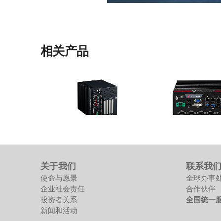
相关产品
MVP-6200 Series
MVP-5100 Series
高性价比的可扩展嵌入式电脑， 支持
基于第九代 Intel® Core
第12/13代Intel®处理器
i7/i5/i3/Celeron® 
关于我们
联系我
比 无风扇嵌入式电脑
使命与愿景
全球办事
企业社会责任
合作伙伴
投资者关系
全国统一服务
新闻和活动