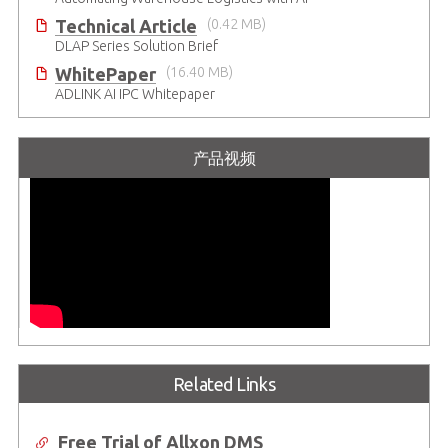
Technical Article
(0.42 MB)
DLAP Series Solution Brief
WhitePaper
(16.40 MB)
ADLINK AI IPC Whitepaper
产品视频
Related Links
Free Trial of Allxon DMS