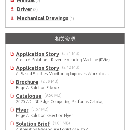
(2)
Driver
(8)
Mechanical Drawings
(1)
相关资源
Application Story
(5.31 MB)
Green AI Solution – Reverse Vending Machine (RVM)
Application Story
(2.42 MB)
AI-Based Facilities Monitoring Improves Workplace Safety
Brochure
(2.39 MB)
Edge AI Solution E-book
Catalogue
(9.56 MB)
2025 ADLINK Edge Computing Platforms Catalog
Flyer
(3.67 MB)
Edge AI Solution Selection Flyer
Solution Brief
(1.81 MB)
Automating Warehouse Logistics with AI