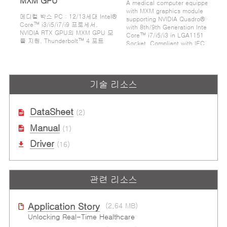
MXM GPU
A medical computer equipped
with MXM graphics module
메디컬 박스 PC : 12/13세대 Intel®
supporting NVIDIA Quadro® GPU
Core™ i3/i5/i7/i9 프로세서,
with 8th/9th Generation Intel®
NVIDIA RTX GPU의 MXM GPU 모
Core™ i7/i5/i3 in LGA1151
듈 지원, Thunderbolt™ 4 포트
Socket. Compliant with IEC
60601-1/IEC 60601-1-2.
기술 리소스
DataSheet
(2)
Manual
(1)
Driver
(16)
관련 리소스
Application Story
(2.64 MB)
Unlocking Real-Time Healthcare