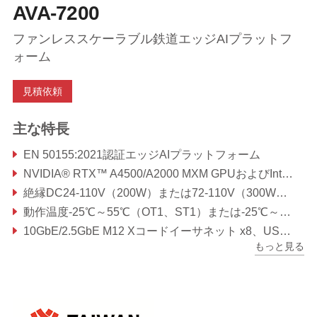
AVA-7200
ファンレススケーラブル鉄道エッジAIプラットフ
ォーム
見積依頼
主な特長
EN 50155:2021認証エッジAIプラットフォーム
NVIDIA® RTX™ A4500/A2000 MXM GPUおよびIntel® 第13世代Raptor Lakeモバイルプロセッサ
絶縁DC24-110V（200W）または72-110V（300W）入力、BOMにより設定可能
動作温度-25℃～55℃（OT1、ST1）または-25℃～70℃（OT3、ST1）
10GbE/2.5GbE M12 Xコードイーサネット x8、USB x5、SATA x4、DI/DO x4、シリアルポート x2、オーディオ、DP
もっと見る
内部拡張：NVME M.2スロット x1、5G M.2スロット x1、SIMスロット x2、Wifi/BT M.2スロット x1、mPCIe x1、リッドオープンでアクセス可能 背面QMAアンテナ