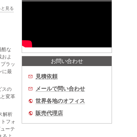
っと見る
拠)
過酷な
載およ
お問い合わせ
）プラッ
ンに最
見積依頼
メールで問い合わせ
ビスの
化と変革
世界各地のオフィス
販売代理店
ス解析
ラットフォ
ピューテ
きるよ