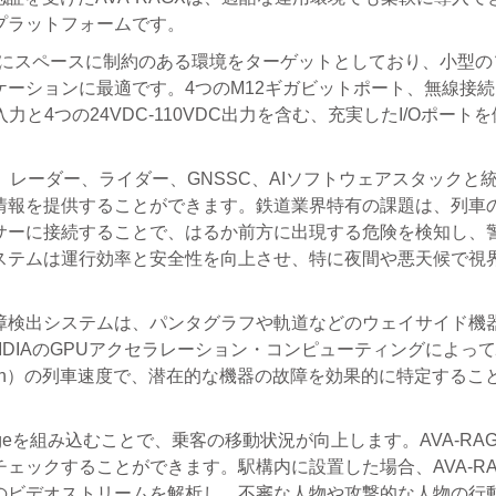
プラットフォームです。
GXは、特にスペースに制約のある環境をターゲットとしており、小型
ーションに最適です。4つのM12ギガビットポート、無線接続
ジタル入力と4つの24VDC-110VDC出力を含む、充実したI/Oポート
ム、レーダー、ライダー、GNSSC、AIソフトウェアスタックと
情報を提供することができます。鉄道業界特有の課題は、列車
センサーに接続することで、はるか前方に出現する危険を検知し、
ステムは運行効率と安全性を向上させ、特に夜間や悪天候で視
障検出システムは、パンタグラフや軌道などのウェイサイド機
DIAのGPUアクセラレーション・コンピューティングによっ
m/h）の列車速度で、潜在的な機器の故障を効果的に特定するこ
-edgeを組み込むことで、乗客の移動状況が向上します。AVA-RA
ェックすることができます。駅構内に設置した場合、AVA-RA
のビデオストリームを解析し、不審な人物や攻撃的な人物の行