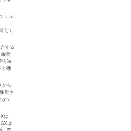
のソリュ
を備えて
統合する
の制動
警告時
界が悪
器から
て駆動さ
とがで
GXは、
GXは
動、群