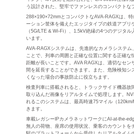
う設計された、堅牢でファンレスのコンパクトな
288×190×72mmとコンパクトなAVA-RA
ーション筐体を備えたエッジタイプの鉄道アプリケ
（5G/LTE & Wi-Fi）、1.5kV絶縁の4つのデ
います。
AVA-RAGXシステムは、先進的なカメラシステ
ことで、列車の周囲と正確な位置に関する正確な
距離が長いことです。AVA RAGXは、適切な
間を延長することができます。また、危険検知シ
くなった場合の事故防止に役立ちます。
検査列車に搭載されると、トラックサイド機器故
取り込んだ画像をリアルタイムで処理します。NVI
れるこのシステムは、最高時速75マイル（120k
きます。
車載レガシーIPカメラネットワークにAI-at-the
無人の荷物、座席の使用状況、乗客のカウントをチ
駅のプラットフォームから受信したリアルタイム