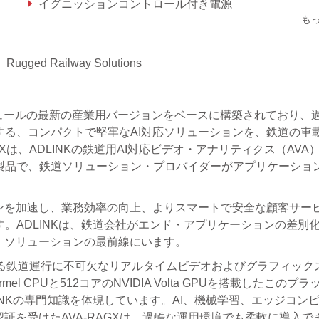
イグニッションコントロール付き電源
も
公称電圧：DC24V、DC36V、DC72V、DC110V（EN50155準
Rugged Railway Solutions
Xavierモジュールの最新の産業用バージョンをベースに構築されており、
る、コンパクトで堅牢なAI対応ソリューションを、鉄道の車
Xは、ADLINKの鉄道用AI対応ビデオ・アナリティクス（AVA
製品で、鉄道ソリューション・プロバイダーがアプリケーショ
ンを加速し、業務効率の向上、よりスマートで安全な顧客サー
。ADLINKは、鉄道会社がエンド・アプリケーションの差別
・ソリューションの最前線にいます。
化する鉄道運行に不可欠なリアルタイムビデオおよびグラフィック
el CPUと512コアのNVIDIA Volta GPUを搭載したこのプ
INKの専門知識を体現しています。AI、機械学習、エッジコン
様の認証を受けたAVA-RAGXは、過酷な運用環境でも柔軟に導入で