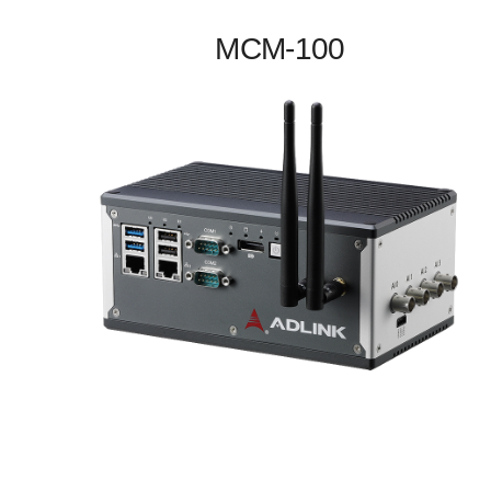
MCM-100
Intel Atom® x7-E3950 Processor-Based
Machine Condition Monitoring Edge Platform