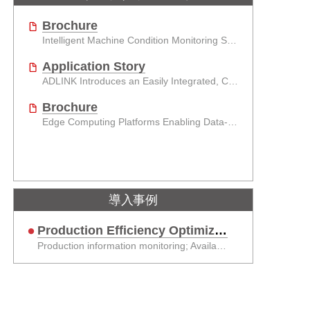
Brochure
Intelligent Machine Condition Monitoring Solution
Application Story
ADLINK Introduces an Easily Integrated, Complete and Remote Vibration Monitoring Solution
Brochure
Edge Computing Platforms Enabling Data-to-Decision
導入事例
Production Efficiency Optimization
Production information monitoring; Availability / uptime management