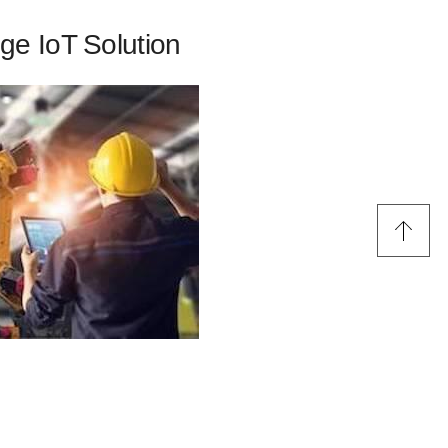
ge IoT Solution
stream and control your data -
equipment, systems and cloud
m you use. All in real-time.