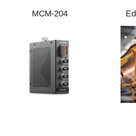
MCM-204
Ed
Connect, 
Standalone Ethernet DAQ with 4-ch AI, 24-bit,
whatever 
128KS/s, 4-ch DI/O performance
platfor