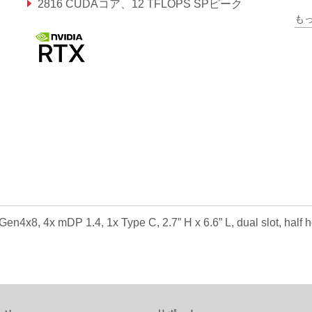
2816 CUDAコア、12 TFLOPS SPピーク
も
88 Tensorコア、191.9 TFLOPS
Gen4x8, 4x mDP 1.4, 1x Type C, 2.7” H x 6.6” L, dual slot, half h