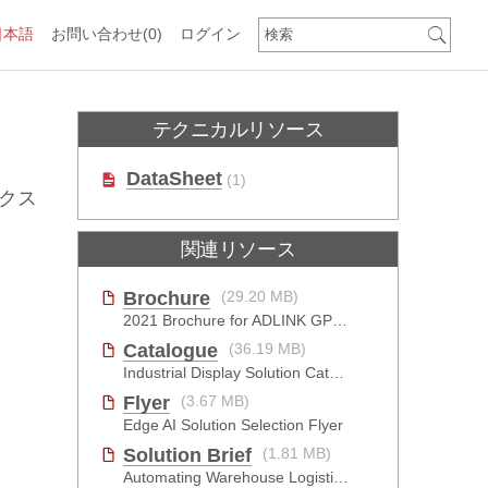
日本語
お問い合わせ
(0)
ログイン
テクニカルリソース
DataSheet
(1)
ックス
関連リソース
Brochure
(29.20 MB)
2021 Brochure for ​ADLINK GPU Solutions
Catalogue
(36.19 MB)
Industrial Display Solution Catalog 2026
Flyer
(3.67 MB)
Edge AI Solution Selection Flyer
Solution Brief
(1.81 MB)
Automating Warehouse Logistics with AI