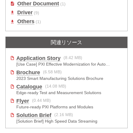
Other Document
(1)
Driver
(9)
Others
(1)
関連リソース
Application Story
(8.42 MB)
[Use Case] PXI Effective Modernization for Automated Testing
Brochure
(6.58 MB)
2023 Smart Manufacturing Solutions Brochure
Catalogue
(14.08 MB)
Edge-ready Test and Measurement Solutions
Flyer
(0.44 MB)
Future-ready PXI Platforms and Modules
Solution Brief
(2.16 MB)
[Solution Brief] High Speed Data Streaming