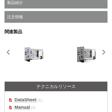
製品紹介
注文情報
関連製品
PXIe-3987
PXIe-3937
3Uインテル® Core™ i7-7820EQク
3U第7世代インテル® Core™ i3-
テクニカルリソース
アッドコアプロセッサ搭載PXI
7100Eプロセッサ搭載PXI Express
Express Gen3コントローラ
Gen3コントローラ
DataSheet
(1)
Manual
(1)