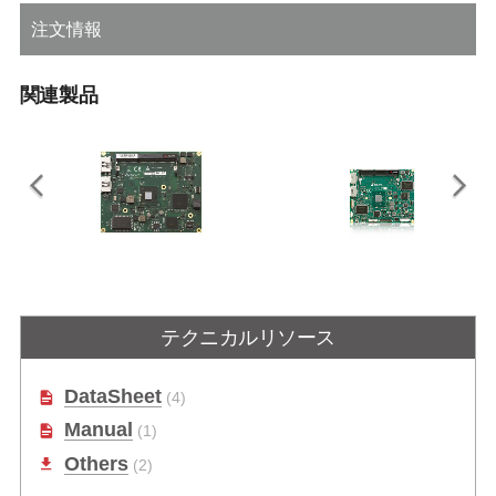
注文情報
関連製品
ETX-CV
ETX-BT
Intel® Atom™ デュアルコアプロセ
Intel Atom® プロセッサ E3800 シリ
テクニカルリソース
ッサおよびNM10チップセット搭載
ーズ SoC（旧コード名：Bay Trail）
ETX®モジュール
搭載の ETX モジュール
DataSheet
(4)
Manual
(1)
Others
(2)