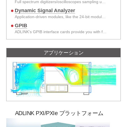
Full spectrum digitizers/oscilloscopes sampling up to 200 MS/s, and up to 24 bits in digitizers up to 8 channels.
Dynamic Signal Analyzer
Application-driven modules, like the 24-bit module for sound & vibration applications.
GPIB
ADLINK's GPIB interface cards provide you with full compatibility with all your existing applications.
アプリケーション
ADLINK PXI/PXIe プラットフォーム