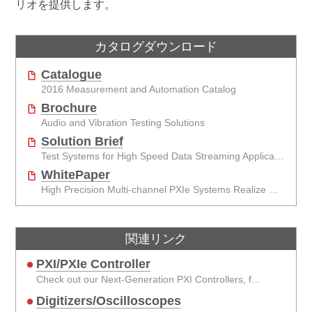
リオを提供します。
カタログダウンロード
Catalogue
2016 Measurement and Automation Catalog
Brochure
Audio and Vibration Testing Solutions
Solution Brief
Test Systems for High Speed Data Streaming Applications
WhitePaper
High Precision Multi-channel PXIe Systems Realize More Efficient Wind Tunnel Testing
関連リンク
PXI/PXIe Controller
Check out our Next-Generation PXI Controllers, featuring the Intel® latest processors.
Digitizers/Oscilloscopes