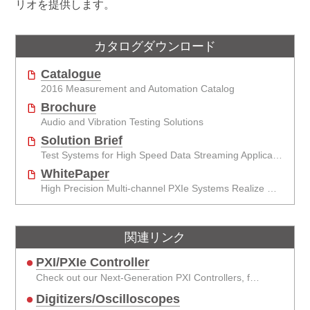
リオを提供します。
カタログダウンロード
Catalogue
2016 Measurement and Automation Catalog
Brochure
Audio and Vibration Testing Solutions
Solution Brief
Test Systems for High Speed Data Streaming Applications
WhitePaper
High Precision Multi-channel PXIe Systems Realize More Efficient Wind Tunnel Testing
関連リンク
PXI/PXIe Controller
Check out our Next-Generation PXI Controllers, featuring the Intel® latest processors.
Digitizers/Oscilloscopes