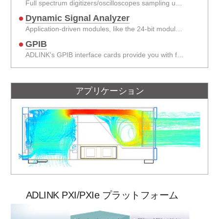
Full spectrum digitizers/oscilloscopes sampling up to 200 MS/s, and up to 24 bits in digitizers up to 8 channels.
Dynamic Signal Analyzer
Application-driven modules, like the 24-bit module for sound & vibration applications.
GPIB
ADLINK's GPIB interface cards provide you with full compatibility with all your existing applications.
アプリケーション
ADLINK PXI/PXIe プラットフォーム