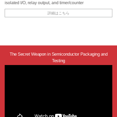
isolated I/O, relay output, and timer/counter
詳細はこちら
The Secret Weapon in Semiconductor Packaging and
Testing