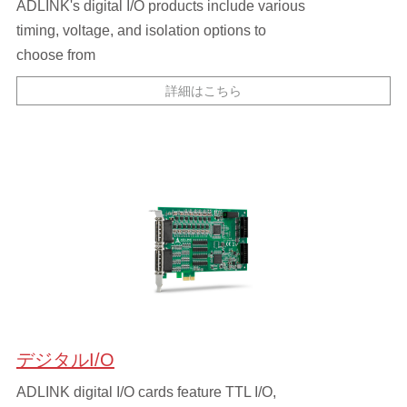
ADLINK's digital I/O products include various
timing, voltage, and isolation options to
choose from
詳細はこちら
デジタルI/O
ADLINK digital I/O cards feature TTL I/O,