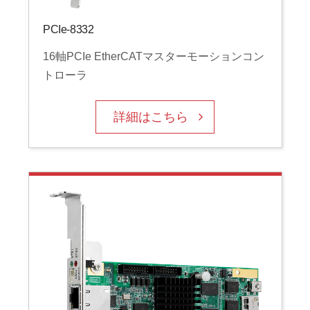
オ
PCIe-8332
E
16軸PCIe EtherCATマスターモーションコン
トローラ
詳細はこちら