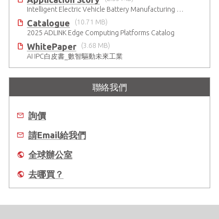
Intelligent Electric Vehicle Battery Manufacturing Solutions
Catalogue
(10.71 MB)
2025 ADLINK Edge Computing Platforms Catalog
WhitePaper
(3.68 MB)
AI IPC白皮書_數智驅動未來工業
聯絡我們
詢價
請Email給我們
全球辦公室
去哪買？