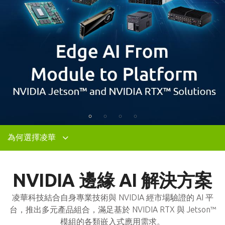
為何選擇凌華
NVIDIA 邊緣 AI 解決方案
Edge AI From Module to Platform
NVIDIA Jetson™ and NVIDIA RTX™ Solutions
Smart Manufacturing Escalation
Elevating production quality and efficiency by NVIDIA Jetson
Medical AI Visualization
NVIDIA IGX Orin, MXM GPU Modules, and RTX™ PEG Cards
凌華科技結合自身專業技術與 NVIDIA 經市場驗證的 AI 平
台，推出多元產品組合，滿足基於 NVIDIA RTX 與 Jetson™
模組的各類嵌入式應用需求。