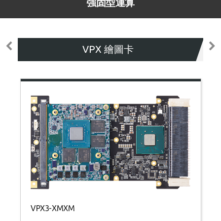
強固型運算
VPX 繪圖卡
VPX3-XMXM
A