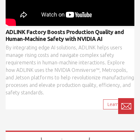
ADLINK Factory Boosts Production Quality and
Human-Machine Safety with NVIDIA AI
By integrating edge AI solutions, ADLINK helps users
manage rising costs and navigate complex safety
requirements in human-machine interactions. Explore
how ADLINK uses the NVIDIA Omniverse™, Metropolis,
and Jetson platforms to help revolutionize manufacturing
processes and elevate production quality, efficiency, and
safety standards.
Learn More