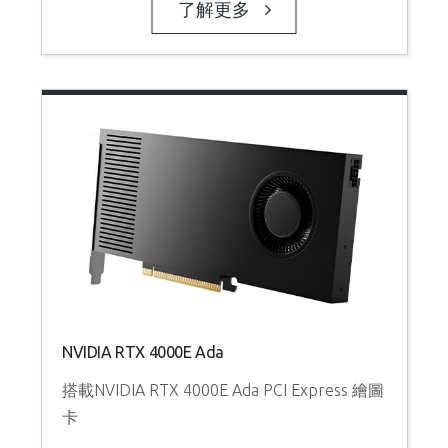
了解更多
N
NVIDIA RTX 4000E Ada
搭載NVIDIA RTX 4000E Ada PCI Express 繪圖
卡