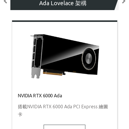
Ada Lovelace 架構
NVIDIA RTX 6000 Ada
N
搭載NVIDIA RTX 6000 Ada PCI Express 繪圖
卡