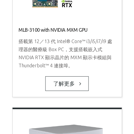
A
MLB-3100 with NVIDIA MXM GPU
搭載第 12／13 代 Intel® Core™ i3/i5/i7/i9 處
理器的醫療級 Box PC，支援搭載嵌入式
NVIDIA RTX 顯示晶片的 MXM 顯示卡模組與
Thunderbolt™ 4 連接埠。
了解更多