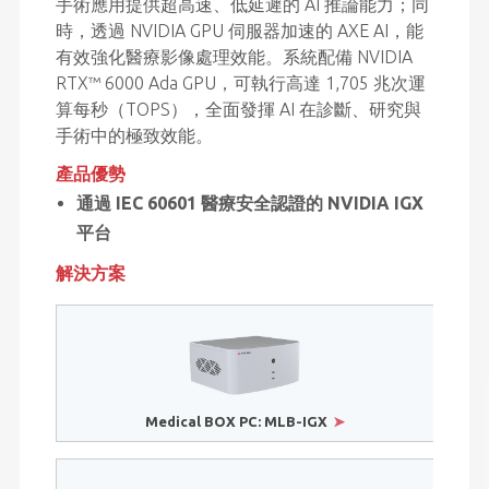
手術應用提供超高速、低延遲的 AI 推論能力；同
時，透過 NVIDIA GPU 伺服器加速的 AXE AI，能
凌華科
有效強化醫療影像處理效能。系統配備 NVIDIA
計，將
RTX™ 6000 Ada GPU，可執行高達 1,705 兆次運
度整合
算每秒（TOPS），全面發揮 AI 在診斷、研究與
擔心系
手術中的極致效能。
降低整
速度，
產品優勢
產品優
通過 IEC 60601 醫療安全認證的 NVIDIA IGX
模
平台
符合 
解決方案
In
解決方
Medical BOX PC: MLB-IGX