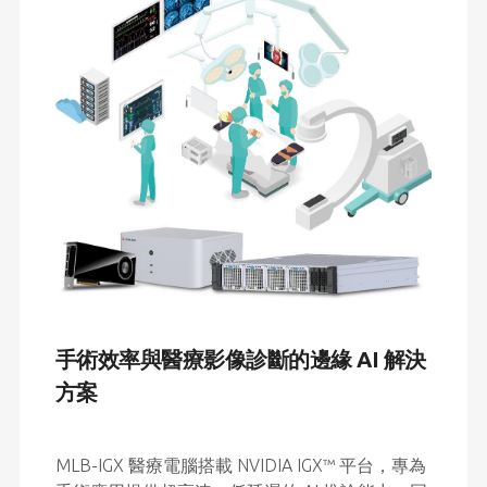
手術效率與醫療影像診斷的邊緣 AI 解決
方案
、車牌
採用 
現智慧
方案
具備高
MLB-IGX 醫療電腦搭載 NVIDIA IGX™ 平台，專為
革新都