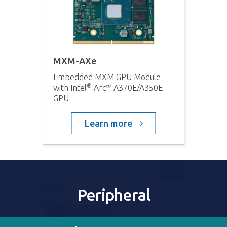
MXM-AXe
Embedded MXM GPU Module
®
with Intel
Arc™ A370E/A350E
GPU
Learn more
Peripheral