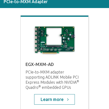
PCIe-to-MXM Adapter
EGX-MXM-AD
PCIe-to-MXM adapter
supporting ADLINK Mobile PCI
®
Express Modules with NVIDIA
®
Quadro
embedded GPUs
Learn more