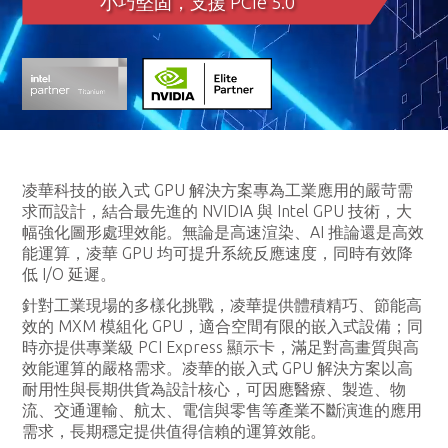
小巧堅固，支援 PCIe 5.0
凌華科技的嵌入式 GPU 解決方案專為工業應用的嚴苛需
求而設計，結合最先進的 NVIDIA 與 Intel GPU 技術，大
幅強化圖形處理效能。無論是高速渲染、AI 推論還是高效
能運算，凌華 GPU 均可提升系統反應速度，同時有效降
低 I/O 延遲。
針對工業現場的多樣化挑戰，凌華提供體積精巧、節能高
效的 MXM 模組化 GPU，適合空間有限的嵌入式設備；同
時亦提供專業級 PCI Express 顯示卡，滿足對高畫質與高
效能運算的嚴格需求。凌華的嵌入式 GPU 解決方案以高
耐用性與長期供貨為設計核心，可因應醫療、製造、物
流、交通運輸、航太、電信與零售等產業不斷演進的應用
需求，長期穩定提供值得信賴的運算效能。