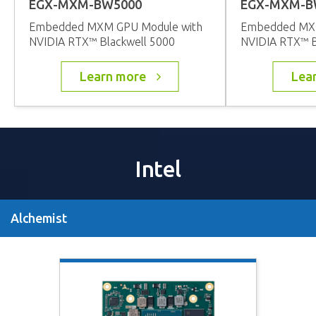
EGX-MXM-BW5000
EGX-MXM-B
Embedded MXM GPU Module with
Embedded MXM
NVIDIA RTX™ Blackwell 5000
NVIDIA RTX™ B
Learn more
Lea
Intel
Alchemist