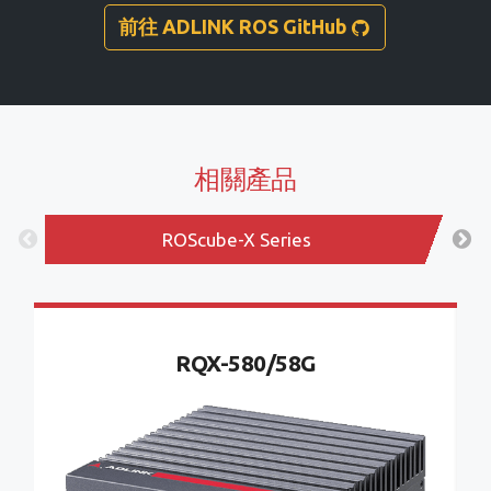
前往 ADLINK ROS GitHub
相關產品
ROScube-X Series
RQX-580/58G