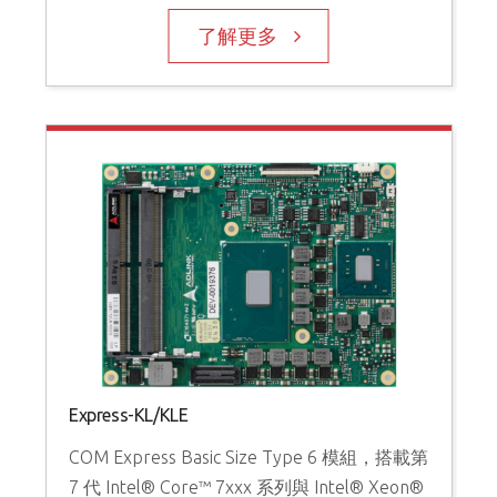
了解更多
Express-KL/KLE
COM Express Basic Size Type 6 模組，搭載第
7 代 Intel® Core™ 7xxx 系列與 Intel® Xeon®