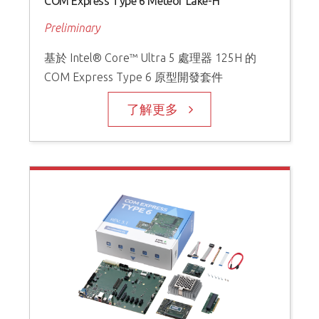
COM Express Type 6 Meteor Lake-H
Preliminary
基於 Intel® Core™ Ultra 5 處理器 125H 的
COM Express Type 6 原型開發套件
了解更多