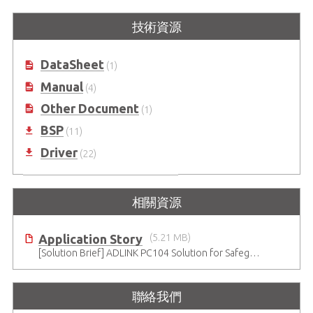
技術資源
DataSheet
(1)
Manual
(4)
Other Document
(1)
BSP
(11)
Driver
(22)
相關資源
Application Story
(5.21 MB)
[Solution Brief] ADLINK PC104 Solution for Safeguarding Rails
聯絡我們