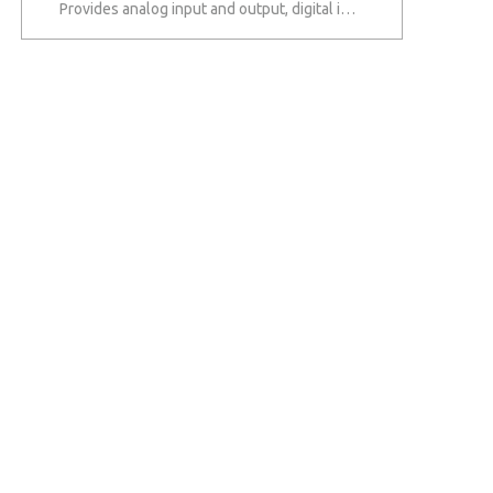
Provides analog input and output, digital input and output, and counter/timer circuitry