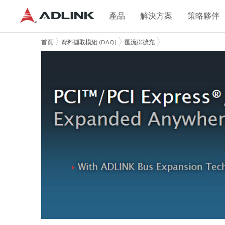
產品
解決方案
策略夥伴
首頁
資料擷取模組 (DAQ)
匯流排擴充