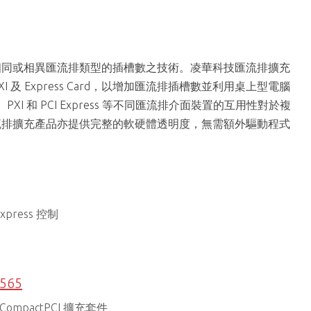
相同或相異匯流排類型的插槽數之技術。凌華科技匯流排擴充
PXI 及 Express Card，以增加匯流排插槽數並利用桌上型電腦
I 和 PCI Express 等不同匯流排介面裝置的互用性對於複
流排擴充產品亦提供完整的軟硬體透明度，無需額外驅動程式
 Express 控制
8565
I/CompactPCI 擴充套件