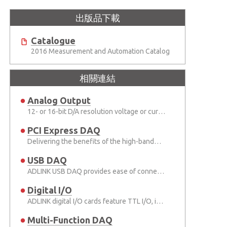
出版品下載
Catalogue
2016 Measurement and Automation Catalog
相關連結
Analog Output
12- or 16-bit D/A resolution voltage or current output and up to 1 MS/s update rate are supported.
PCI Express DAQ
Delivering the benefits of the high-bandwidth PCI Express
USB DAQ
ADLINK USB DAQ provides ease of connectivity with plug-and-play hardware and software
Digital I/O
ADLINK digital I/O cards feature TTL I/O, isolated I/O, relay output, and timer/counter
Multi-Function DAQ