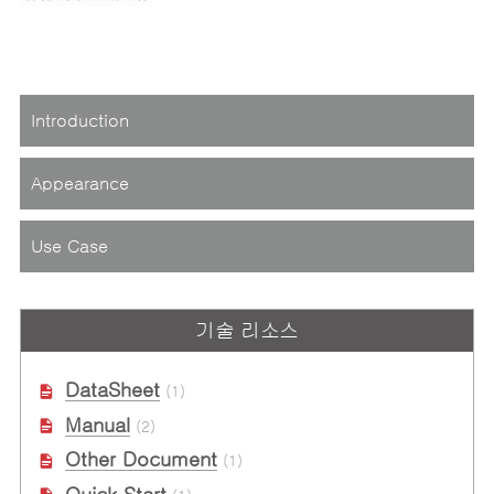
Introduction
Appearance
Use Case
기술 리소스
DataSheet
(1)
Manual
(2)
Other Document
(1)