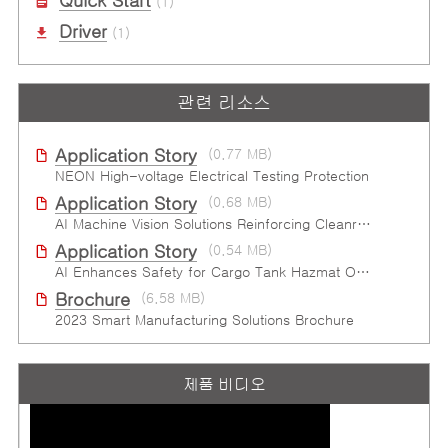
Quick Start
(1)
Driver
(1)
관련 리소스
Application Story
(0.77 MB)
NEON High-voltage Electrical Testing Protection
Application Story
(0.68 MB)
AI Machine Vision Solutions Reinforcing Cleanroom Entry Procedures
Application Story
(0.54 MB)
AI Enhances Safety for Cargo Tank Hazmat Oﬄoad at Semiconductor Factory
Brochure
(6.58 MB)
2023 Smart Manufacturing Solutions Brochure
제품 비디오