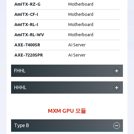
AmITX-RZ-G
Motherboard
AmITX-CF-I
Motherboard
AmITX-RL-I
Motherboard
AmITX-RL-WV
Motherboard
AXE-7400SR
AI Server
AXE-7220SPR
AI Server
FHHL
MLB-IGX
Medical Box PC
HHHL
AmITX-AD-G
Motherboard
Autonomous Driving
ADM-AL30
AmITX-CF-G
Motherboard
Solutions
MXM GPU 모듈
AmITX-RZ-G
Motherboard
MLB-IGX
Medical Box PC
AmITX-CF-I
Motherboard
AmITX-AD-G
Motherboard
Type B
AmITX-RL-I
Motherboard