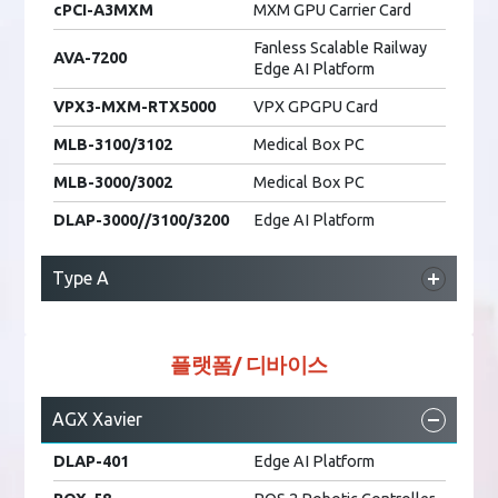
AmITX-CF-G
Motherboard
cPCI-A3MXM
MXM GPU Carrier Card
AmITX-RL-WV
Motherboard
AmITX-RZ-G
Motherboard
Fanless Scalable Railway
AVA-7200
Edge AI Platform
MVP-6200
Fanless PC
AmITX-CF-I
Motherboard
VPX3-MXM-RTX5000
VPX GPGPU Card
AmITX-RL-I
Motherboard
MLB-3100/3102
Medical Box PC
AmITX-RL-WV
Motherboard
MLB-3000/3002
Medical Box PC
ADi-SA1X
Gaming Platform
DLAP-3000//3100/3200
Edge AI Platform
ADi-SA2X
Gaming Platform
ADi-SA3X
Gaming Platform
Type A
ADi-SA6X
Gaming Platform
DLAP-5200
Fanless Edge AI Platform
MVP-6200
Fanless PC
cPCI-A3MXM/A1000
MXM GPU Carrier Card
플랫폼/ 디바이스
MLB-3100/3102
Medical Box PC
AGX Xavier
MLB-3000/3002
Medical Box PC
DLAP-401
Edge AI Platform
DLAP-3000//3100/3200
Edge AI Platform