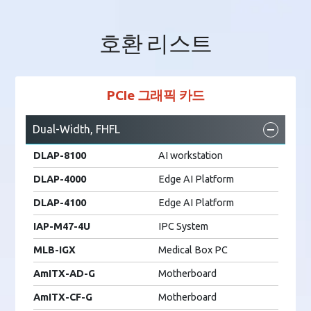
호환 리스트
PCIe 그래픽 카드
Dual-Width, FHFL
DLAP-8100
AI workstation
DLAP-4000
Edge AI Platform
DLAP-4100
Edge AI Platform
IAP-M47-4U
IPC System
MLB-IGX
Medical Box PC
AmITX-AD-G
Motherboard
AmITX-CF-G
Motherboard