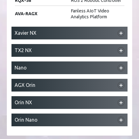
RQX-58
ROS 2 Robotic Controller
Fanless AIoT Video
AVA-RAGX
Analytics Platform
Xavier NX
DLAP-211-JNX
Edge AI Platform
TX2 NX
NEON-2000-JNX
AI Smart Camera
DLAP-211-JT2
Edge AI Platform
Nano
DLAP-211-Nano
Edge AI Platform
AGX Orin
NEON-2000-JNO
AI Smart Camera
DLAP-411-Orin
Edge AI Platform
Orin NX
RQX-59/59G
ROS 2 Robotic Controller
DLAP-211-Orin NX
Edge AI Platform
Orin Nano
DLAP-211-Orin Nano
Edge AI Platform