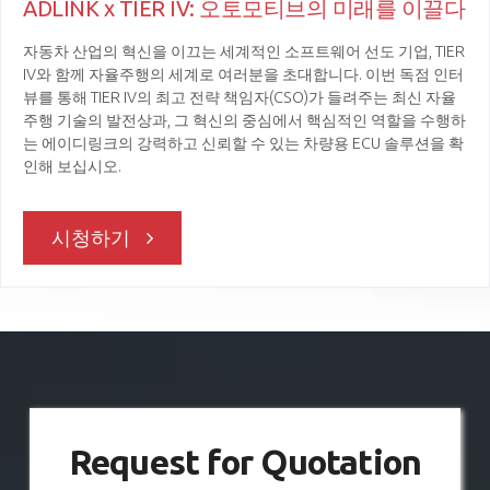
ADLINK x TIER IV: 오토모티브의 미래를 이끌다
자
자동차 산업의 혁신을 이끄는 세계적인 소프트웨어 선도 기업, TIER
전을
오
IV와 함께 자율주행의 세계로 여러분을 초대합니다. 이번 독점 인터
하지
지 
뷰를 통해 TIER IV의 최고 전략 책임자(CSO)가 들려주는 최신 자율
 문제
을
주행 기술의 발전상과, 그 혁신의 중심에서 핵심적인 역할을 수행하
컴퓨
Bu
는 에이디링크의 강력하고 신뢰할 수 있는 차량용 ECU 솔루션을 확
AI
A
인해 보십시오.
 없
시청하기
Request for Quotation