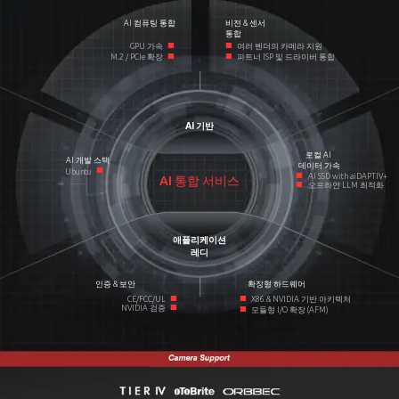
AI 컴퓨팅 통합
비전 & 센서
통합
■
■
GPU 가속
여러 벤더의 카메라 지원
■
■
M.2 / PCIe 확장
파트너 ISP 및 드라이버 통합
AI 기반
로컬 AI
AI 개발 스택
데이터 가속
■
Ubuntu
■
AI SSD with aiDAPTIV+
AI 통합 서비스
■
오프라인 LLM 최적화
애플리케이션
레디
인증 & 보안
확장형 하드웨어
■
■
CE/FCC/UL
X86 & NVIDIA 기반 아키텍처
■
■
NVIDIA 검증
모듈형 I/O 확장 (AFM)