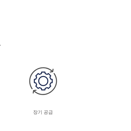
유
장기 공급