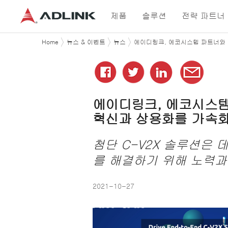
제품
솔루션
전략 파트너
Home
뉴스 & 이벤트
뉴스
에이디링크, 에코시스템 파트너와 
에이디링크
,
에코시스
혁신과
상용화를
가속
첨단 C-V2X
솔루션은
를
해결하기
위
해
노력과
2021-10-27