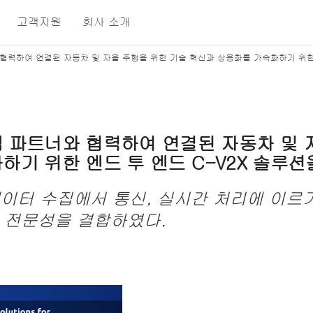
고객지원
회사 소개
협력하여 연결된 자동차 및 자율 주행을 위한 기술 혁신과 상용화를 가속화하기 위한 
템
파트너와
협력하여
연결된 자동차
및
화하기
위한
엔드 투 엔드 C-V2X
솔루션
데이터
수집에서
통신
,
실시간
처리에
이르
전문성을
결합
하였
다
.