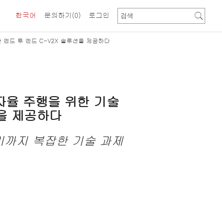
한국어
문의하기
(0)
로그인
엔드 투 엔드 C-V2X 솔루션을 제공하다
자율
주행을
위한
기술
을
제공
하다
기까지
복잡한
기술
과제