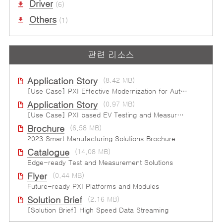
Driver
(6)
Others
(1)
관련 리소스
Application Story
(8.42 MB)
[Use Case] PXI Effective Modernization for Automated Testing
Application Story
(0.97 MB)
[Use Case] PXI based EV Testing and Measurement
Brochure
(6.58 MB)
2023 Smart Manufacturing Solutions Brochure
Catalogue
(14.08 MB)
Edge-ready Test and Measurement Solutions
Flyer
(0.44 MB)
Future-ready PXI Platforms and Modules
Solution Brief
(2.16 MB)
[Solution Brief] High Speed Data Streaming