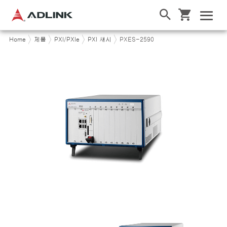
Home
제품
PXI/PXIe
PXI 섀시
PXES-2590