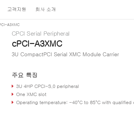
고객지원
회사 소개
PCI-A3XMC
CPCI Serial Peripheral
cPCI-A3XMC
3U CompactPCI Serial XMC Module Carrier
주요 특징
3U 4HP CPCI-S.0 peripheral
One XMC slot
Operating temperature: -40°C to 85°C with qualified component