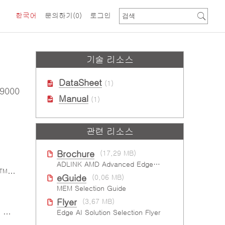
한국어
문의하기
(0)
로그인
기술 리소스
DataSheet
(1)
9000
Manual
(1)
관련 리소스
Brochure
(17.29 MB)
ADLINK AMD Advanced Edge AI Platforms
TM
7000/9000 프로세서
eGuide
(0.06 MB)
MEM Selection Guide
Flyer
(3.67 MB)
Edge AI Solution Selection Flyer
능