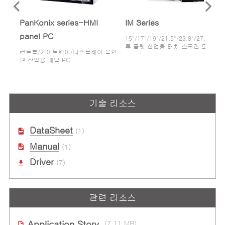
PanKonix series-HMI
IM Series
panel PC
15"/17"/19"/21.5"/23.8"/27.0" 트
루 플랫 산업용 터치 스크린 모니터
컨트롤/게이트웨이/디스플레이 올인
원 산업용 패널 PC
기술 리소스
DataSheet
(1)
Manual
(1)
Driver
(7)
관련 리소스
Application Story
(7.11 MB)