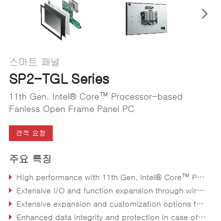
스마트 패널
SP2-TGL Series
11th Gen. Intel® Core™ Processor-based
Fanless Open Frame Panel PC
견적 요청
주요 특징
High performance with 11th Gen. Intel® Core™ Processor
Extensive I/O and function expansion through wire-to-board connectors and custom function module
Extensive expansion and customization options for fast and easy integration with all form factor, kiosk and all-in-one panel PC application
Enhanced data integrity and protection in case of sudden power outage with support for optional back-up battery