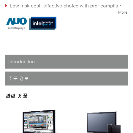
Low-risk cost-effective choice with pre-compliance EMC testing and high ESD tolerance
More
High applicability and reliability in case of power fluctuation with a 9-36V voltage range
Introduction
주문 정보
관련 제품