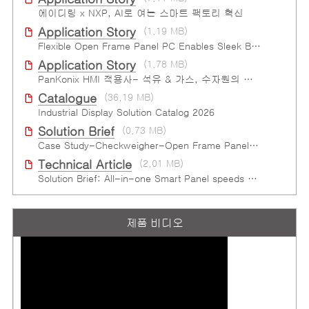
에이디링 x NXP, AI로 여는 스마트 팩토리 혁신
Application Story
(1.19 MB)
Flexible Open Frame Panel PC Enables Sleek Blood Analyzer Design
Application Story
(1.78 MB)
PanKonix HMI 적용사- 석유 & 가스, 수자원의 데이터 시각화
Catalogue
(36.19 MB)
Industrial Display Solution Catalog 2026
Solution Brief
(0.73 MB)
Case Study-Checkweigher-Open Frame Panel PC-SP2
Technical Article
(2.01 MB)
Solution Brief: All-in-one Smart Panel speeds human-machine interaction device development
제품 비디오