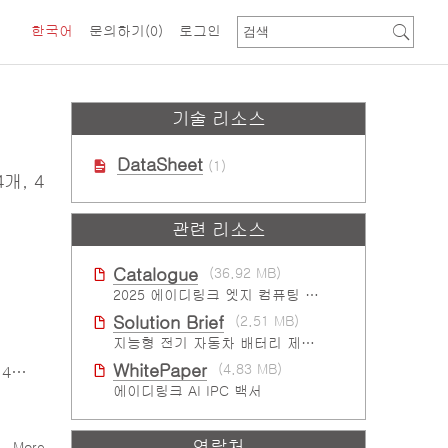
한국어
문의하기
(0)
로그인
기술 리소스
DataSheet
(1)
4개, 4
관련 리소스
Catalogue
(36.92 MB)
2025 에이디링크 엣지 컴퓨팅 플랫폼 카탈로그
Solution Brief
(2.51 MB)
지능형 전기 자동차 배터리 제조 솔루션
WhitePaper
(4.83 MB)
4개
에이디링크 AI IPC 백서
연락처
More