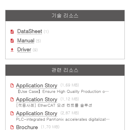
기술 리소스
DataSheet
(1)
Manual
(5)
Driver
(9)
관련 리소스
Application Story
(1.69 MB)
【Use Case】Ensure High Quality Production of the EV Battery
Application Story
(1.12 MB)
[적용사례] EtherCAT 모션 컨트롤 솔루션
Application Story
(2.87 MB)
PLC-integrated PanKonix accelerates digitalization
Brochure
(1.70 MB)