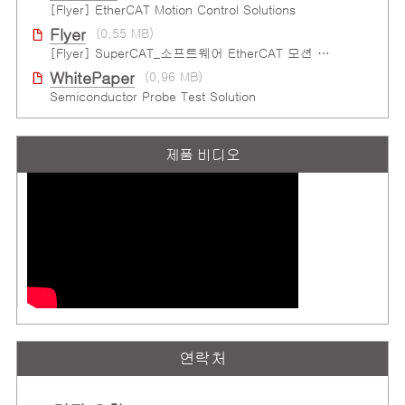
[Flyer] EtherCAT Motion Control Solutions
Flyer
(0.55 MB)
[Flyer] SuperCAT_소프트웨어 EtherCAT 모션 컨트롤
WhitePaper
(0.96 MB)
Semiconductor Probe Test Solution
제품 비디오
연락처