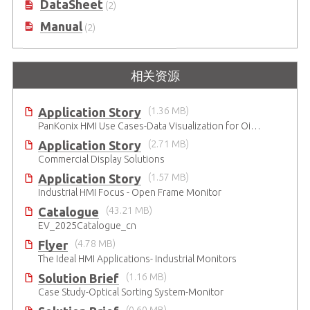
DataSheet
(2)
Manual
(2)
相关资源
Application Story
(1.36 MB)
PanKonix HMI Use Cases-Data Visualization for Oil & Gas and Water
Application Story
(2.71 MB)
Commercial Display Solutions
Application Story
(1.57 MB)
Industrial HMI Focus - Open Frame Monitor
Catalogue
(43.21 MB)
EV_2025Catalogue_cn
Flyer
(4.78 MB)
The Ideal HMI Applications- Industrial Monitors
Solution Brief
(1.16 MB)
Case Study-Optical Sorting System-Monitor
(0.60 MB)