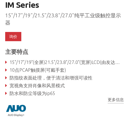
IM Series
15"/17"/19"/21.5"/23.8"/27.0"纯平工业级触控显示
器
询价
主要特点
15"/17"/19"(全屏)21.5"/23.8"/27.0"(宽屏)LCD(由友达直接提供的坚固面板)
10点PCAP触摸屏(可戴手套)
防指纹表面处理，便于清洁和增强可读性
宽视角支持肖像和风景模式
防水和防尘等级为ip65
更多信息
增值服务(灵活定制)