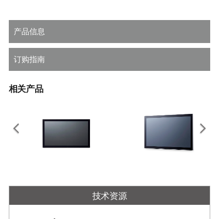
产品信息
订购指南
相关产品
OM Series
STC2-KL Series
7"/10.1"/12.1"/15"/15.6"/17"/18.5"/
工业一体机触摸电脑搭载第 7 代英特
技术资源
19"/21.5"/23.8"/27"/32"/43" 开放框
尔® Core™ 处理器
架式 工业级触控显示器