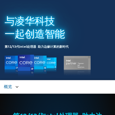
与凌华科技
一起创造智能
第
12/13
代
Intel
处理器
助力边缘计算的新时代
概览