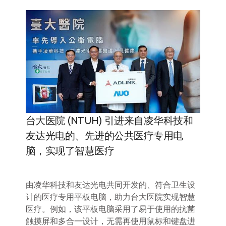
台大医院 (NTUH) 引进来自凌华科技和
凌华
友达光电的、先进的公共医疗专用电
过医学
AS
确技术
脑，实现了智慧医疗
用这一经
，帮助
经过医
由凌华科技和友达光电共同开发的、符合卫生设
挑战。
种标准
计的医疗专用平板电脑，助力台大医院实现智慧
医疗从
医疗。例如，该平板电脑采用了易于使用的抗菌
能，包
触摸屏和多合一设计，无需再使用鼠标和键盘进