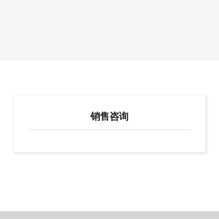
利用边缘AI机器视觉，强化洁净室的进入流程
。
使
Learn More
质
销售咨询