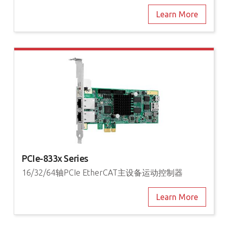
Learn More
PCIe-833x Series
16/32/64轴PCIe EtherCAT主设备运动控制器
Learn More