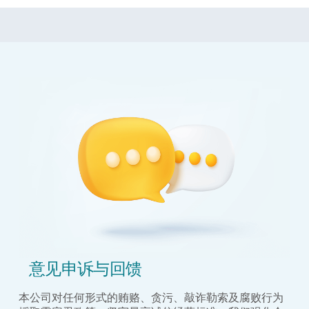
意见申诉与回馈
本公司对任何形式的贿赂、贪污、敲诈勒索及腐败行为