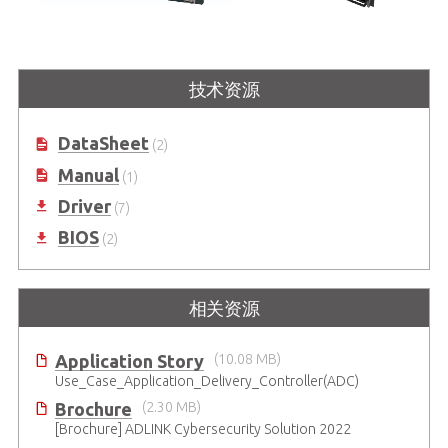
CSA-7400
CSA-7210
4U 19” 网络安全平台，支持Intel ®
2U 19” 网络安全平台，支持Intel®
Xeon® E5-2600 v3/v4 及 Scalable
技术资源
Xeon® Scalable Silver/Gold 处理器
Silver/Gold 处理器
DataSheet
(2)
Manual
(1)
Driver
(7)
BIOS
(2)
相关资源
Application Story
(10.08 MB)
Use_Case_Application_Delivery_Controller(ADC)
Brochure
(2.30 MB)
[Brochure] ADLINK Cybersecurity Solution 2022