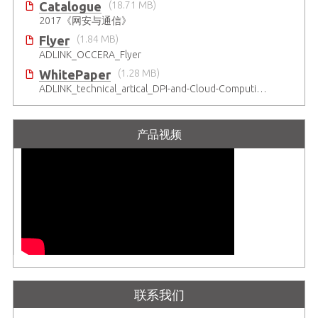
Catalogue
(18.71 MB)
2017《网安与通信》
Flyer
(1.84 MB)
ADLINK_OCCERA_Flyer
WhitePaper
(1.28 MB)
ADLINK_technical_artical_DPI-and-Cloud-Computing-Security-Platforms-for-the-IoT-Era_20160607
产品视频
联系我们