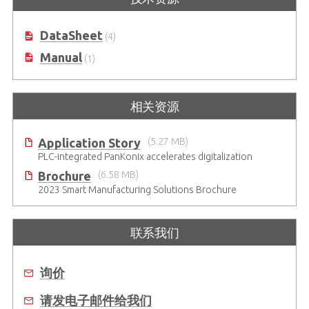
DataSheet
(4)
Manual
(1)
相关资源
Application Story
(5.27 MB)
PLC-integrated PanKonix accelerates digitalization
Brochure
(6.58 MB)
2023 Smart Manufacturing Solutions Brochure
联系我们
询价
请发电子邮件给我们