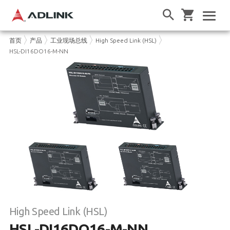
首页
产品
工业现场总线
High Speed Link (HSL)
HSL-DI16DO16-M-NN
High Speed Link (HSL)
HSL-DI16DO16-M-NN