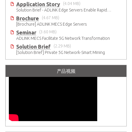
Application Story
(4.04 MB)
Solution Brief - ADLINK Edge Servers Enable Rapid 5G Open RAN Deployment
Brochure
(4.67 MB)
[Brochure] ADLINK MECS Edge Servers
Seminar
(3.60 MB)
ADLINK MECS Facilitate 5G Network Transformation
Solution Brief
(2.29 MB)
[Solution Brief] Private 5G Network-Smart Mining
产品视频