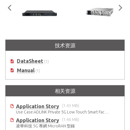
MECS-6110
MECS-7211
PC
技术资源
1U 19” 边缘服务器，采用 Intel®
2U 19”边缘服务器，支持INTEL®
基于
Xeon® D 处理器
XEON® SCALABLE SILVER/GOLD 处
器 A
理器，用于 5G MEC 基础架构部署
DataSheet
(1)
Manual
(1)
相关资源
Application Story
(1.43 MB)
Use Case:ADLINK Private 5G Low Touch Smart Factory
Application Story
(1.46 MB)
凌華科技 5G 專網 MicroRAN 型錄