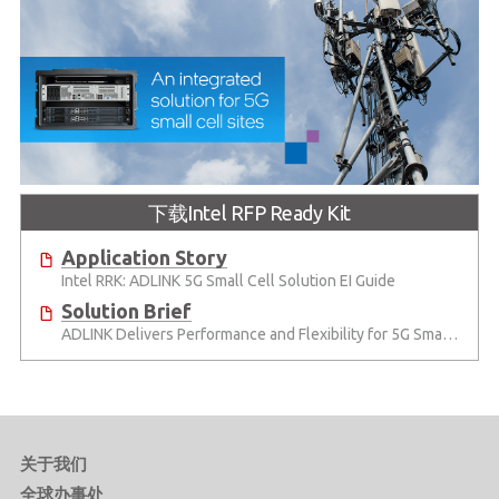
下载Intel RFP Ready Kit
Application Story
Intel RRK: ADLINK 5G Small Cell Solution EI Guide
Solution Brief
ADLINK Delivers Performance and Flexibility for 5G Small Cell Sites
关于我们
全球办事处