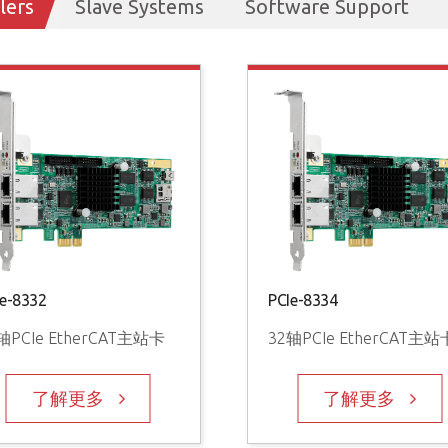
lers
Slave Systems
Software Support
Ie-8332
PCIe-8334
轴PCIe EtherCAT主站卡
32轴PCIe EtherCAT主站
了解更多
了解更多