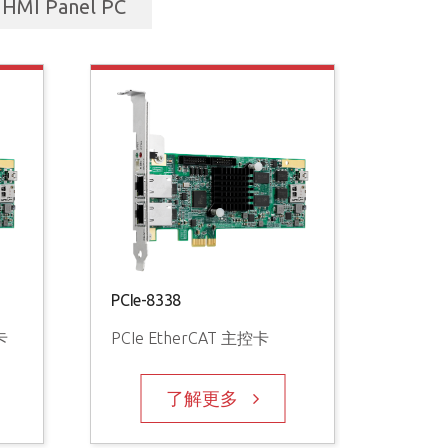
HMI Panel PC
PCIe-8338
EPS Series
卡
PCIe EtherCAT 主控卡
EtherCAT S
了解更多
了