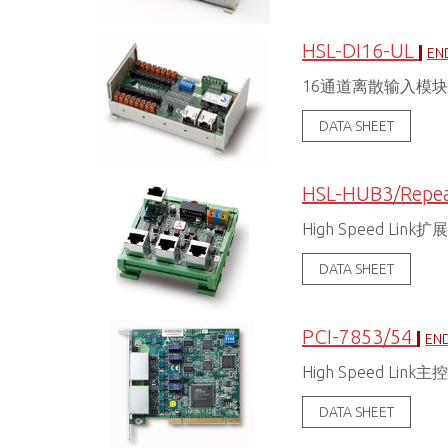
HSL-DI16-UL
END
16通道离散输入模
DATA SHEET
HSL-HUB3/Repea
High Speed Link
DATA SHEET
PCI-7853/54
END
High Speed Link
DATA SHEET