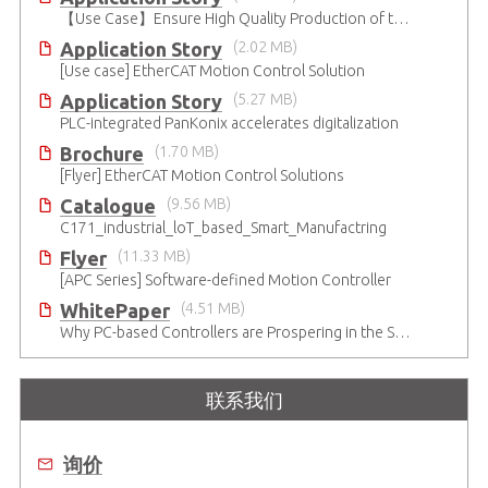
【Use Case】Ensure High Quality Production of the EV Battery
Application Story
(2.02 MB)
[Use case] EtherCAT Motion Control Solution
Application Story
(5.27 MB)
PLC-integrated PanKonix accelerates digitalization
Brochure
(1.70 MB)
[Flyer] EtherCAT Motion Control Solutions
Catalogue
(9.56 MB)
C171_industrial_loT_based_Smart_Manufactring
Flyer
(11.33 MB)
[APC Series] Software-defined Motion Controller
WhitePaper
(4.51 MB)
Why PC-based Controllers are Prospering in the Semiconductor Industry
联系我们
询价